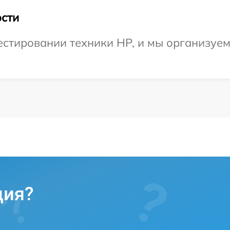
сти
тировании техники HP, и мы организуем 
ция?