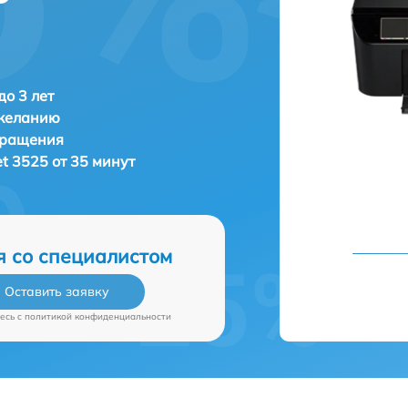
о 3 лет
 желанию
бращения
et 3525 от 35 минут
я со специалистом
Оставить заявку
есь c
политикой конфиденциальности