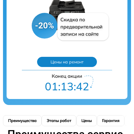
Скидка по
-20%
предварительной
записи на сайте
Цены на ремонт
Конец акции
01:13:41
Преимущества
Этапы работ
Цены
Гарантия
М