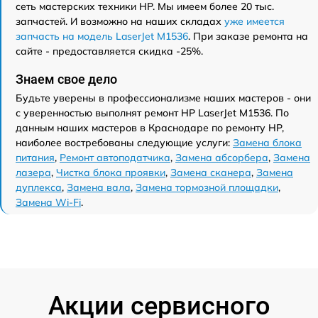
сеть мастерских техники HP. Мы имеем более 20 тыс.
запчастей. И возможно на наших складах
уже имеется
запчасть на модель LaserJet M1536
. При заказе ремонта на
сайте - предоставляется скидка -25%.
Знаем свое дело
Будьте уверены в профессионализме наших мастеров - они
с уверенностью выполнят ремонт HP LaserJet M1536. По
данным наших мастеров в Краснодаре по ремонту HP,
наиболее востребованы следующие услуги:
Замена блока
питания
,
Ремонт автоподатчика
,
Замена абсорбера
,
Замена
лазера
,
Чистка блока проявки
,
Замена сканера
,
Замена
дуплекса
,
Замена вала
,
Замена тормозной площадки
,
Замена Wi-Fi
.
Акции сервисного