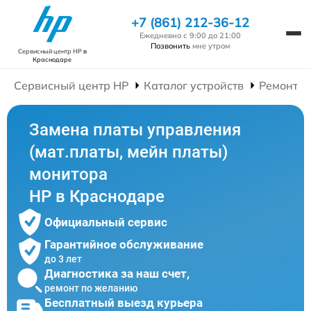
+7 (861) 212-36-12
Ежедневно с 9:00 до 21:00
Позвонить
мне утром
Сервисный центр HP
в
Краснодаре
Сервисный центр HP
Каталог устройств
Ремонт М
Замена платы управления
(мат.платы, мейн платы)
монитора
HP в Краснодаре
Официальный сервис
Гарантийное обслуживание
до 3 лет
Диагностика за наш счет,
ремонт по желанию
Бесплатный выезд курьера