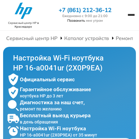
+7 (861) 212-36-12
Ежедневно с 9:00 до 21:00
Позвонить
мне утром
Сервисный центр HP
в
Краснодаре
Сервисный центр HP
Каталог устройств
Ремонт Н
Настройка Wi-Fi ноутбука
HP 16-a0041ur (2X0P9EA)
Официальный сервис
Гарантийное обслуживание
ноутбука HP до 3 лет
Диагностика за наш счет,
ремонт по желанию
Бесплатный выезд курьера
в день обращения
Настройка Wi-Fi ноутбука
HP 16-a0041ur (2X0P9EA) от 35 минут