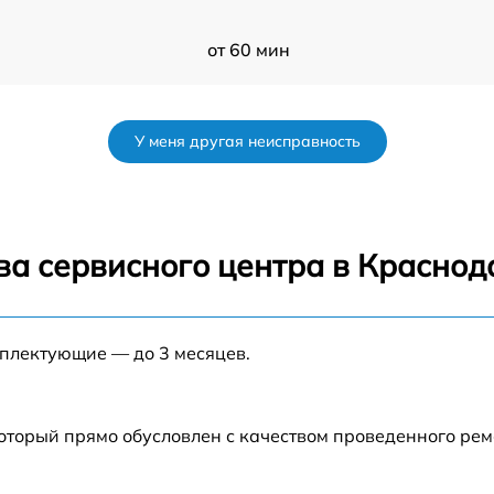
от 60 мин
от 50 мин
У меня другая неисправность
от 120 мин
r
от 70 мин
ва сервисного центра в Краснод
от 80 мин
мплектующие — до 3 месяцев.
от 60 мин
от 60 мин
который прямо обусловлен с качеством проведенного ре
от 80 мин