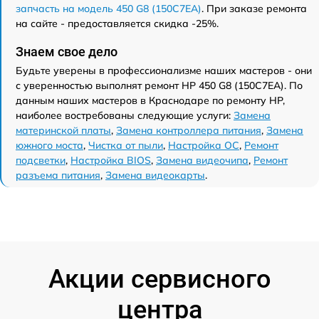
запчасть на модель 450 G8 (150C7EA)
. При заказе ремонта
на сайте - предоставляется скидка -25%.
Знаем свое дело
Будьте уверены в профессионализме наших мастеров - они
с уверенностью выполнят ремонт HP 450 G8 (150C7EA). По
данным наших мастеров в Краснодаре по ремонту HP,
наиболее востребованы следующие услуги:
Замена
материнской платы
,
Замена контроллера питания
,
Замена
южного моста
,
Чистка от пыли
,
Настройка ОС
,
Ремонт
подсветки
,
Настройка BIOS
,
Замена видеочипа
,
Ремонт
разъема питания
,
Замена видеокарты
.
Акции сервисного
центра