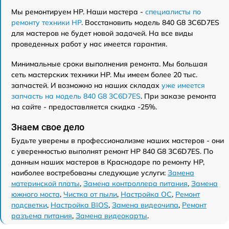
Мы ремонтируем HP. Наши мастера -
специалисты по
ремонту техники HP
. Восстановить модель 840 G8 3C6D7ES
для мастеров не будет новой задачей. На все виды
проведенных работ у нас имеется гарантия.
Минимальные сроки выполнения ремонта. Мы большая
сеть мастерских техники HP. Мы имеем более 20 тыс.
запчастей. И возможно на наших складах
уже имеется
запчасть на модель 840 G8 3C6D7ES
. При заказе ремонта
на сайте - предоставляется скидка -25%.
Знаем свое дело
Будьте уверены в профессионализме наших мастеров - они
с уверенностью выполнят ремонт HP 840 G8 3C6D7ES. По
данным наших мастеров в Краснодаре по ремонту HP,
наиболее востребованы следующие услуги:
Замена
материнской платы
,
Замена контроллера питания
,
Замена
южного моста
,
Чистка от пыли
,
Настройка ОС
,
Ремонт
подсветки
,
Настройка BIOS
,
Замена видеочипа
,
Ремонт
разъема питания
,
Замена видеокарты
.