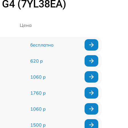
 G4 (7YL38EA)
Цена
бесплатно
620 р
1060 р
1760 р
1060 р
1500 р