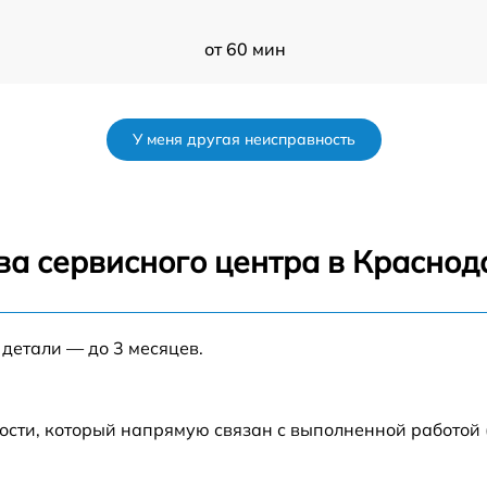
от 60 мин
от 50 мин
У меня другая неисправность
от 120 мин
от 70 мин
ва сервисного центра в Краснод
от 80 мин
 детали — до 3 месяцев.
от 60 мин
от 60 мин
ости, который напрямую связан с выполненной работой
от 80 мин