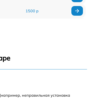
1500 р
960 р
1290 р
1645 р
аре
940 р
1095 р
390 р
 (например, неправильная установка
2750 р