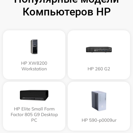
Компьютеров HP
HP XW8200
Workstation
HP 260 G2
HP Elite Small Form
Factor 805 G9 Desktop
PC
HP 590-p0009ur