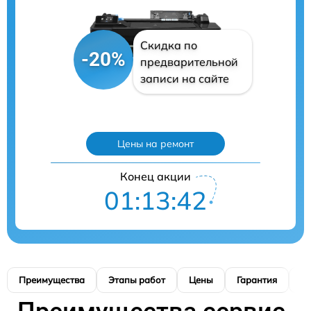
Скидка по
-20%
предварительной
записи на сайте
Цены на ремонт
Конец акции
01:13:41
Преимущества
Этапы работ
Цены
Гарантия
М