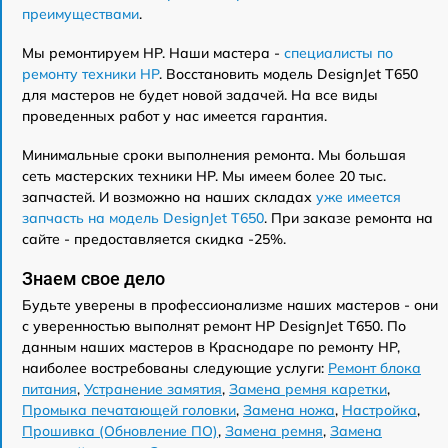
преимуществами
.
Мы ремонтируем HP. Наши мастера -
специалисты по
ремонту техники HP
. Восстановить модель DesignJet T650
для мастеров не будет новой задачей. На все виды
проведенных работ у нас имеется гарантия.
Минимальные сроки выполнения ремонта. Мы большая
сеть мастерских техники HP. Мы имеем более 20 тыс.
запчастей. И возможно на наших складах
уже имеется
запчасть на модель DesignJet T650
. При заказе ремонта на
сайте - предоставляется скидка -25%.
Знаем свое дело
Будьте уверены в профессионализме наших мастеров - они
с уверенностью выполнят ремонт HP DesignJet T650. По
данным наших мастеров в Краснодаре по ремонту HP,
наиболее востребованы следующие услуги:
Ремонт блока
питания
,
Устранение замятия
,
Замена ремня каретки
,
Промыка печатающей головки
,
Замена ножа
,
Настройка
,
Прошивка (Обновление ПО)
,
Замена ремня
,
Замена