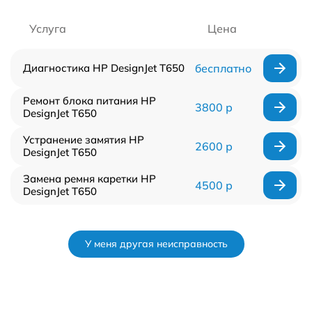
Услуга
Цена
Диагностика HP DesignJet T650
бесплатно
Ремонт блока питания HP
3800 р
DesignJet T650
Устранение замятия HP
2600 р
DesignJet T650
Замена ремня каретки HP
4500 р
DesignJet T650
У меня другая неисправность