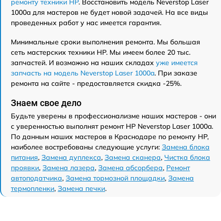
ремонту техники HP
. Восстановить модель Neverstop Laser
1000a для мастеров не будет новой задачей. На все виды
проведенных работ у нас имеется гарантия.
Минимальные сроки выполнения ремонта. Мы большая
сеть мастерских техники HP. Мы имеем более 20 тыс.
запчастей. И возможно на наших складах
уже имеется
запчасть на модель Neverstop Laser 1000a
. При заказе
ремонта на сайте - предоставляется скидка -25%.
Знаем свое дело
Будьте уверены в профессионализме наших мастеров - они
с уверенностью выполнят ремонт HP Neverstop Laser 1000a.
По данным наших мастеров в Краснодаре по ремонту HP,
наиболее востребованы следующие услуги:
Замена блока
питания
,
Замена дуплекса
,
Замена сканера
,
Чистка блока
проявки
,
Замена лазера
,
Замена абсорбера
,
Ремонт
автоподатчика
,
Замена тормозной площадки
,
Замена
термопленки
,
Замена печки
.