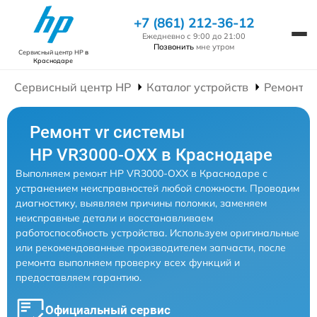
+7 (861) 212-36-12
Ежедневно с 9:00 до 21:00
Позвонить
мне утром
Сервисный центр HP
в
Краснодаре
Сервисный центр HP
Каталог устройств
Ремонт V
Ремонт vr системы
HP VR3000-OXX в Краснодаре
Выполняем ремонт HP VR3000-OXX в Краснодаре с
устранением неисправностей любой сложности. Проводим
диагностику, выявляем причины поломки, заменяем
неисправные детали и восстанавливаем
работоспособность устройства. Используем оригинальные
или рекомендованные производителем запчасти, после
ремонта выполняем проверку всех функций и
предоставляем гарантию.
Официальный сервис