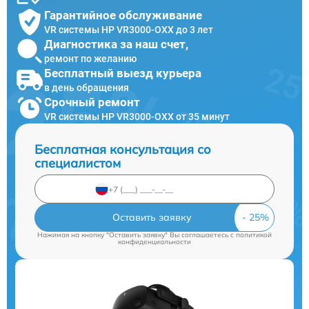
Гарантийное обслуживание
VR системы HP VR3000-OXX до 3 лет
Диагностика за наш счет,
ремонт по желанию
Бесплатный выезд курьера
в день обращения
Срочный ремонт
VR системы HP VR3000-OXX от 35 минут
Бесплатная консультация со
специалистом
Оставить заявку
Нажимая на кнопку "Оставить заявку" Вы соглашаетесь c
политикой
конфиденциальности